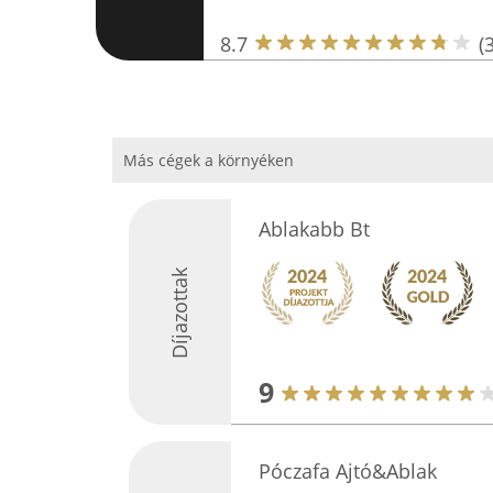
8.7
(
Más cégek a környéken
Ablakabb Bt
Díjazottak
9
Póczafa Ajtó&Ablak