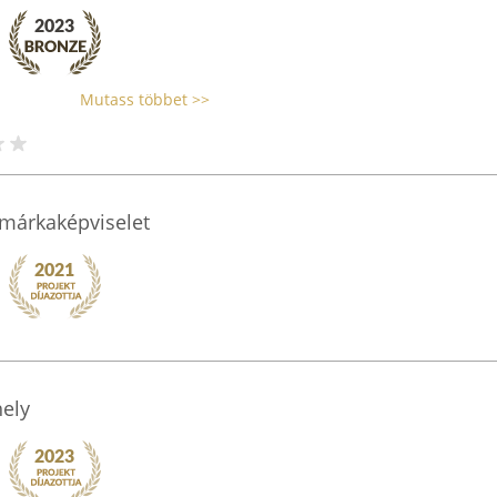
Mutass többet >>
 márkaképviselet
ely