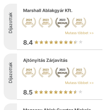
Marshall Ablakgyár Kft.
Díjazottak
Mutass többet >>
8.4
Ajtónyitás Zárjavitás
Díjazottak
Mutass többet >>
8.5