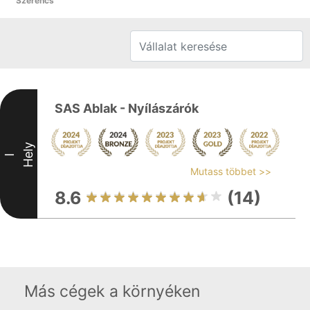
Szerencs
SAS Ablak - Nyílászárók
Hely
I
Mutass többet >>
8.6
(14)
Más cégek a környéken