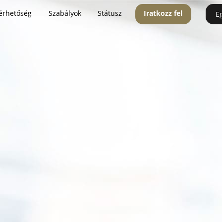
érhetőség
Szabályok
Státusz
Iratkozz fel
E