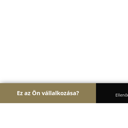
Ez az Ön vállalkozása?
Ellenő
Turul Ajtó és Ablak
Ablakok, Nyílászárók, Árnyé