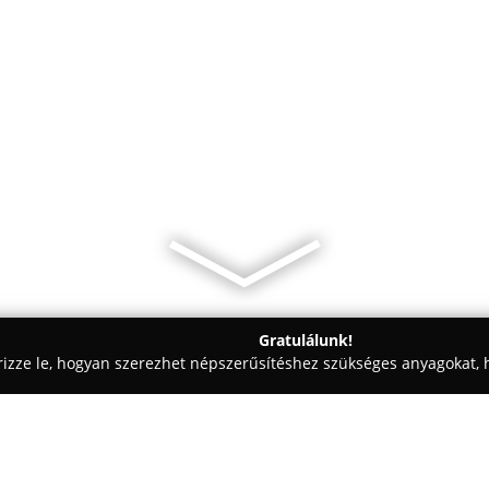
Gratulálunk!
rizze le, hogyan szerezhet népszerűsítéshez szükséges anyagokat, h
kolástechnikai Megoldások - Nagykanizsa
BÉ-TA Kaputechnika