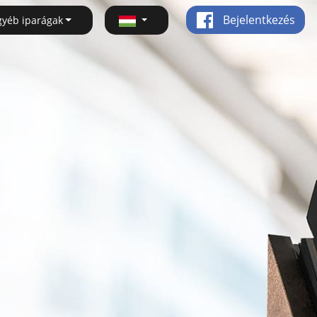
Bejelentkezés
gyéb iparágak