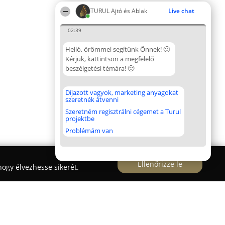
TURUL Ajtó és Ablak
Live chat
02:39
Helló, örömmel segítünk Önnek! 🙂
Kérjük, kattintson a megfelelő
beszélgetési témára! 🙂
Díjazott vagyok, marketing anyagokat
szeretnék átvenni
Szeretném regisztrálni cégemet a Turul
projektbe
Problémám van
Ellenőrizze le
ogy élvezhesse sikerét.