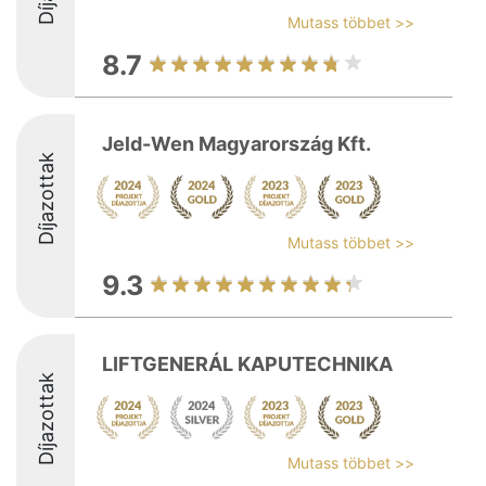
Mutass többet >>
8.7
Jeld-Wen Magyarország Kft.
Díjazottak
Mutass többet >>
9.3
LIFTGENERÁL KAPUTECHNIKA
Díjazottak
Mutass többet >>