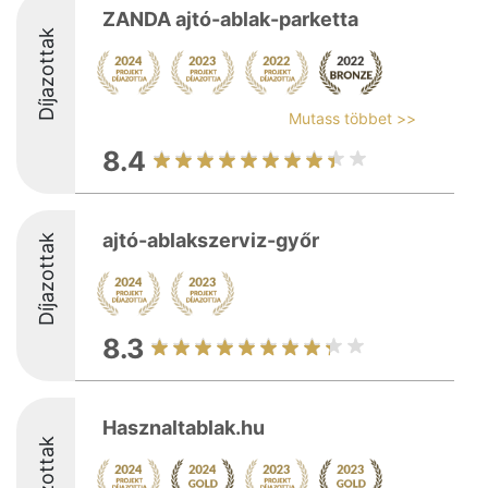
ZANDA ajtó-ablak-parketta
Díjazottak
Mutass többet >>
8.4
ajtó-ablakszerviz-győr
Díjazottak
8.3
Hasznaltablak.hu
Díjazottak