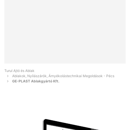
Turul Ajtó és Ablak
Ablakok, Nyílászárók, Árnyékolástechnikai Megoldások - Pécs
GE-PLAST Ablakgyártó Kft.