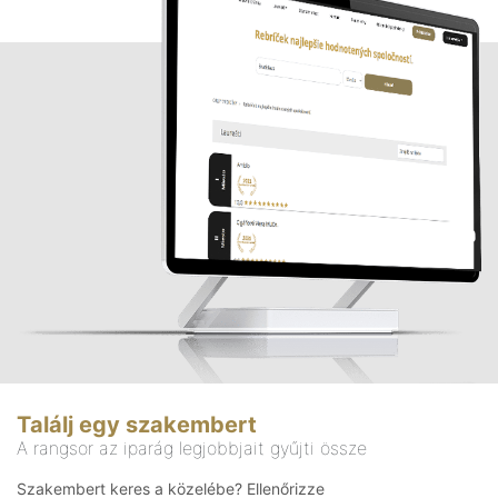
Találj egy szakembert
A rangsor az iparág legjobbjait gyűjti össze
Szakembert keres a közelébe? Ellenőrizze