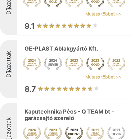
Díjazottak
Mutass többet >>
9.1
GE-PLAST Ablakgyártó Kft.
Díjazottak
Mutass többet >>
8.7
Kaputechnika Pécs - Q TEAM bt -
garázsajtó szerelő
Díjazottak