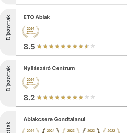
ETO Ablak
Díjazottak
8.5
Nyílászáró Centrum
Díjazottak
8.2
Ablakcsere Gondtalanul