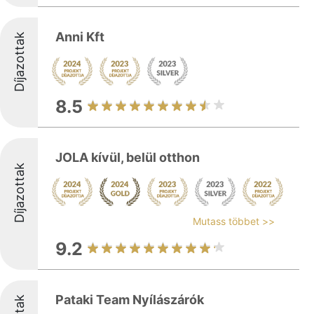
Anni Kft
Díjazottak
8.5
JOLA kívül, belül otthon
Díjazottak
Mutass többet >>
9.2
Pataki Team Nyílászárók