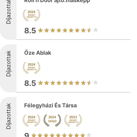
Roll'n'Door ajtó.másképp
Díjazottak
8.5
Őze Ablak
Díjazottak
8.5
Félegyházi És Társa
Díjazottak
9