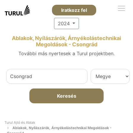
Iratkozz fel
2024
Ablakok, Nyílászárók, Árnyékolástechnikai
Megoldások - Csongrád
További más nyertesek a Turul projektben.
Keresés
Turul Ajtó és Ablak
Ablakok, Nyílászárók, Árnyékolástechnikai Megoldások -