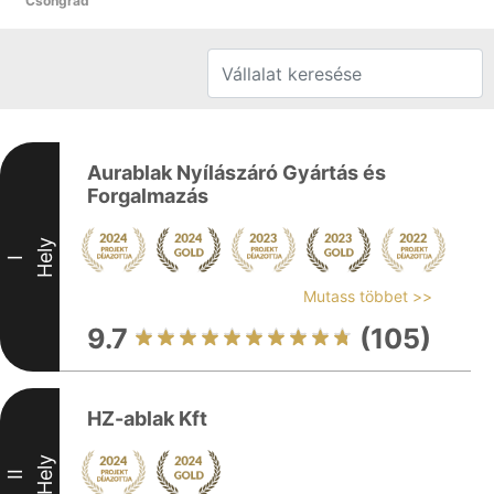
Csongrád
Aurablak Nyílászáró Gyártás és
Forgalmazás
Hely
I
Mutass többet >>
9.7
(105)
HZ-ablak Kft
Hely
II