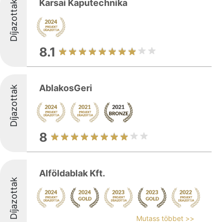
Karsai Kaputechnika
Díjazottak
8.1
AblakosGeri
Díjazottak
8
Alföldablak Kft.
Díjazottak
Mutass többet >>