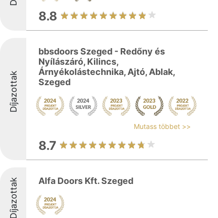
8.8
bbsdoors Szeged - Redőny és
Nyílászáró, Kilincs,
Árnyékolástechnika, Ajtó, Ablak,
Díjazottak
Szeged
Mutass többet >>
8.7
Alfa Doors Kft. Szeged
Díjazottak